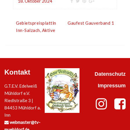
18. Oktober 2024
Gebietspreisplattln
Gaufest Gauverband 1
Inn-Salzach, Aktive
Kontakt
Datenschutz
Impressum
G.T.E.V. Edelweiß
Mühldorf e.V.
Riedlstraße 3 |
84453 Mühldorf a.
Inn
webmaster@tv-
muehldorf.de