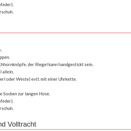
feder).
rschuh.
.
ppen.
hornknöpfe, der Riegel kann handgestickt sein.
allein.
berl oder Weste) evtl. mit einer Uhrkette.
e Socken zur langen Hose.
feder).
rschuh.
nd Volltracht