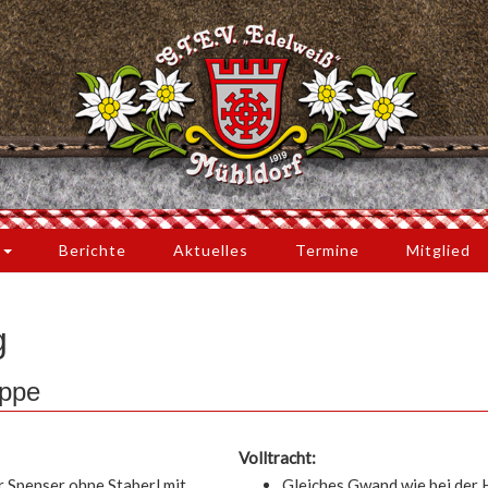
s
Berichte
Aktuelles
Termine
Mitglied
g
uppe
Volltracht:
 Spenser ohne Staberl mit
Gleiches Gwand wie bei der H