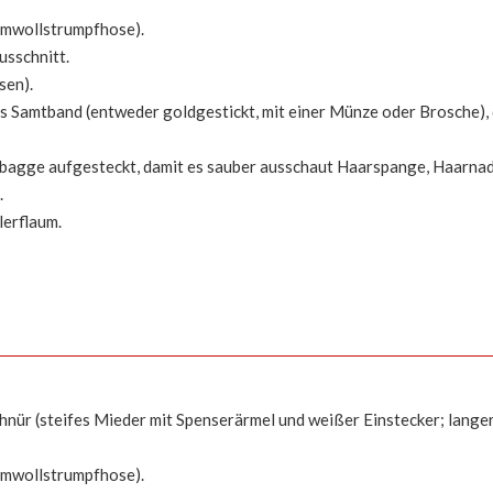
umwollstrumpfhose).
usschnitt.
sen).
s Samtband (entweder goldgestickt, mit einer Münze oder Brosche), 
pfbagge aufgesteckt, damit es sauber ausschaut Haarspange, Haarna
.
lerflaum.
hnür (steifes Mieder mit Spenserärmel und weißer Einstecker; lang
umwollstrumpfhose).