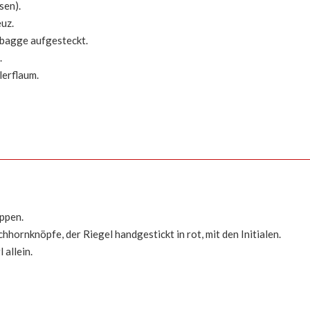
sen).
uz.
fbagge aufgesteckt.
.
lerflaum.
ppen.
ornknöpfe, der Riegel handgestickt in rot, mit den Initialen.
allein.