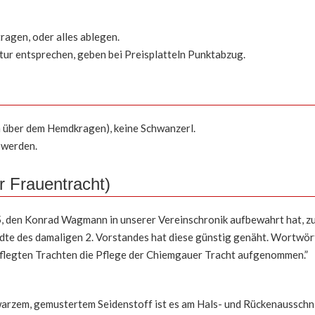
!
ragen, oder alles ablegen.
tur entsprechen, geben bei Preisplatteln Punktabzug.
cm über dem Hemdkragen), keine Schwanzerl.
 werden.
r Frauentracht)
 den Konrad Wagmann in unserer Vereinschronik aufbewahrt hat, zu 
te des damaligen 2. Vorstandes hat diese günstig genäht. Wortwört
pflegten Trachten die Pflege der Chiemgauer Tracht aufgenommen.”
arzem, gemustertem Seidenstoff ist es am Hals- und Rückenausschni