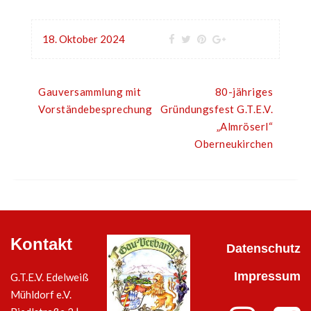
18. Oktober 2024
Gauversammlung mit
80-jähriges
Vorständebesprechung
Gründungsfest G.T.E.V.
„Almröserl“
Oberneukirchen
Kontakt
Datenschutz
Impressum
G.T.E.V. Edelweiß
Mühldorf e.V.