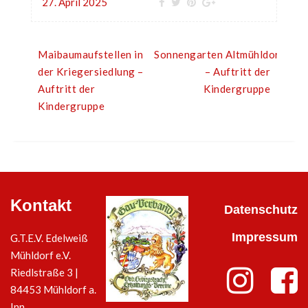
27. April 2025
Maibaumaufstellen in
Sonnengarten Altmühldorf
der Kriegersiedlung –
– Auftritt der
Auftritt der
Kindergruppe
Kindergruppe
Kontakt
Datenschutz
Impressum
G.T.E.V. Edelweiß
Mühldorf e.V.
Riedlstraße 3 |
84453 Mühldorf a.
Inn