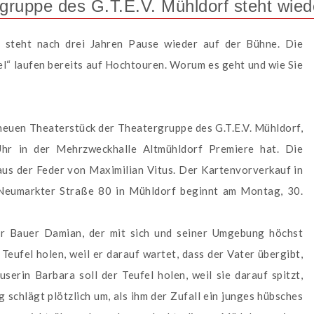
rgruppe des G.T.E.V. Mühldorf steht wie
f steht nach drei Jahren Pause wieder auf der Bühne. Die
el“ laufen bereits auf Hochtouren. Worum es geht und wie Sie
 neuen Theaterstück der Theatergruppe des G.T.E.V. Mühldorf,
hr in der Mehrzweckhalle Altmühldorf Premiere hat. Die
aus der Feder von Maximilian Vitus. Der Kartenvorverkauf in
 Neumarkter Straße 80 in Mühldorf beginnt am Montag, 30.
der Bauer Damian, der mit sich und seiner Umgebung höchst
Teufel holen, weil er darauf wartet, dass der Vater übergibt,
serin Barbara soll der Teufel holen, weil sie darauf spitzt,
schlägt plötzlich um, als ihm der Zufall ein junges hübsches