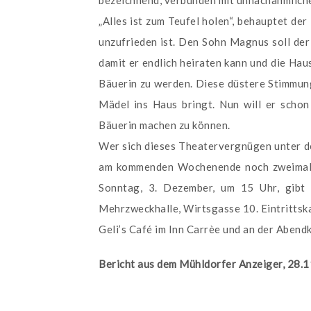
bezeichnend, verbunden mit unnachahmliche
„Alles ist zum Teufel holen“, behauptet d
unzufrieden ist. Den Sohn Magnus soll der 
damit er endlich heiraten kann und die Haus
Bäuerin zu werden. Diese düstere Stimmung 
Mädel ins Haus bringt. Nun will er schon
Bäuerin machen zu können.
Wer sich dieses Theatervergnügen unter de
am kommenden Wochenende noch zweimal d
Sonntag, 3. Dezember, um 15 Uhr, gibt 
Mehrzweckhalle, Wirtsgasse 10. Eintrittska
Geli’s Café im Inn Carrèe und an der Abend
Bericht aus dem Mühldorfer Anzeiger, 28.