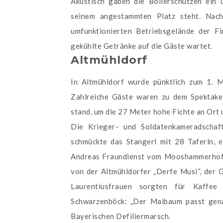
Akustisch gaben die Böllerschützen ein
seinem angestammten Platz steht. Nach 
umfunktionierten Betriebsgelände der F
gekühlte Getränke auf die Gäste wartet.
Altmühldorf
In Altmühldorf wurde pünktlich zum 1. 
Zahlreiche Gäste waren zu dem Spektake
stand, um die 27 Meter hohe Fichte an Ort u
Die Krieger- und Soldatenkameradscha
schmückte das Stangerl mit 28 Taferln,
Andreas Fraundienst vom Mooshammerhof g
von der Altmühldorfer „Derfe Musi“, der 
Laurentiusfrauen sorgten für Kaffe
Schwarzenböck: „Der Maibaum passt gena
Bayerischen Defiliermarsch.