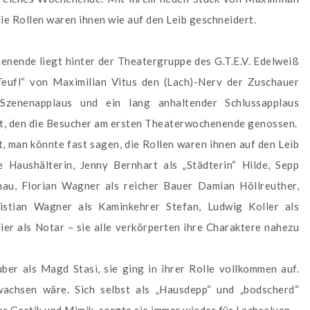
die Rollen waren ihnen wie auf den Leib geschneidert.
nende liegt hinter der Theatergruppe des G.T.E.V. Edelweiß
Teufl“ von Maximilian Vitus den (Lach)-Nerv der Zuschauer
Szenenapplaus und ein lang anhaltender Schlussapplaus
t, den die Besucher am ersten Theaterwochenende genossen.
t, man könnte fast sagen, die Rollen waren ihnen auf den Leib
 Haushälterin, Jenny Bernhart als „Städterin“ Hilde, Sepp
au, Florian Wagner als reicher Bauer Damian Höllreuther,
istian Wagner als Kaminkehrer Stefan, Ludwig Koller als
ier als Notar – sie alle verkörperten ihre Charaktere nahezu
er als Magd Stasi, sie ging in ihrer Rolle vollkommen auf.
wachsen wäre. Sich selbst als „Hausdepp“ und „bodscherd“