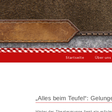
Startseite
Über un
„Alles beim Teufel“: Gelun
Hinter der Theatergruppe liegt ein erfol