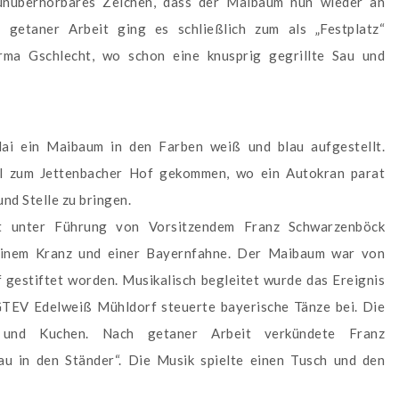
 unüberhörbares Zeichen, dass der Maibaum nun wieder an
getaner Arbeit ging es schließlich zum als „Festplatz“
irma Gschlecht, wo schon eine knusprig gegrillte Sau und
Mai ein Maibaum in den Farben weiß und blau aufgestellt.
l zum Jettenbacher Hof gekommen, wo ein Autokran parat
nd Stelle zu bringen.
ft unter Führung von Vorsitzendem Franz Schwarzenböck
 einem Kranz und einer Bayernfahne. Der Maibaum war von
estiftet worden. Musikalisch begleitet wurde das Ereignis
GTEV Edelweiß Mühldorf steuerte bayerische Tänze bei. Die
e und Kuchen. Nach getaner Arbeit verkündete Franz
u in den Ständer“. Die Musik spielte einen Tusch und den