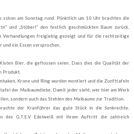
es schon am Sonntag rund. Pünktlich um 10 Uhr brachten die
tn“ und „Stüberl“ den festlich geschmückten Baum zurück.
en Verhandlungen freigiebig gezeigt und für die rechtzeitige
r und ein Essen versprochen.
ten Bier, die geflossen seien. Dass dies die Qualität der
n Produkt.
haken, Krone und Ring wurden montiert und die Zunfttafeln
stafel der Maibaumdiebe. Damit jeder sieht, wer hier am Werk
ellen, sondern auch das Stehlen des Maibaums zur Tradition.
achte der Kranführer das gute Stück in die Senkrechte.
n des G.T.E.V Edelweiß mit ihrem Auftritt die zahlreich