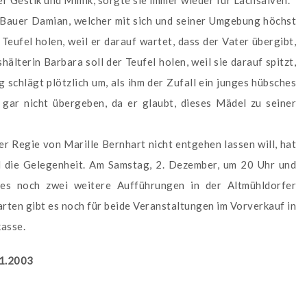
r Gestik und Mimik, sorgte sie immer wieder für Lachsalven.
er Bauer Damian, welcher mit sich und seiner Umgebung höchst
Teufel holen, weil er darauf wartet, dass der Vater übergibt,
hälterin Barbara soll der Teufel holen, weil sie darauf spitzt,
schlägt plötzlich um, als ihm der Zufall ein junges hübsches
 gar nicht übergeben, da er glaubt, dieses Mädel zu seiner
r Regie von Marille Bernhart nicht entgehen lassen will, hat
ie Gelegenheit. Am Samstag, 2. Dezember, um 20 Uhr und
es noch zwei weitere Aufführungen in der Altmühldorfer
rten gibt es noch für beide Veranstaltungen im Vorverkauf in
kasse.
11.2003