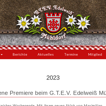
s
Berichte
Aktuelles
Termine
Mitglied
2023
gene Premiere beim G.T.E.V. Edelweiß Mü
greiches Wochenende. Mit ihrem neuen Stück von Maximilian